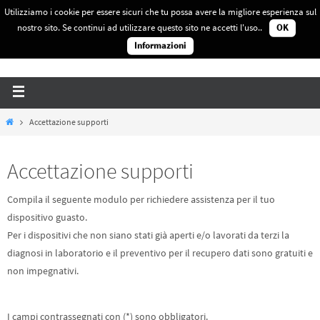
Utilizziamo i cookie per essere sicuri che tu possa avere la migliore esperienza sul
Recupero Dati Roma
nostro sito. Se continui ad utilizzare questo sito ne accetti l'uso..
OK
Servizi professionali di Data Recovery
Informazioni
Accettazione supporti
Accettazione supporti
Compila il seguente modulo per richiedere assistenza per il tuo
dispositivo guasto.
Per i dispositivi che non siano stati già aperti e/o lavorati da terzi la
diagnosi in laboratorio e il preventivo per il recupero dati sono gratuiti e
non impegnativi.
I campi contrassegnati con (*) sono obbligatori.