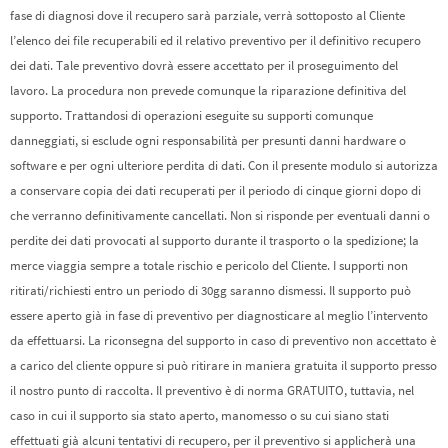
fase di diagnosi dove il recupero sarà parziale, verrà sottoposto al Cliente
l’elenco dei file recuperabili ed il relativo preventivo per il definitivo recupero
dei dati. Tale preventivo dovrà essere accettato per il proseguimento del
lavoro. La procedura non prevede comunque la riparazione definitiva del
supporto. Trattandosi di operazioni eseguite su supporti comunque
danneggiati, si esclude ogni responsabilità per presunti danni hardware o
software e per ogni ulteriore perdita di dati. Con il presente modulo si autorizza
a conservare copia dei dati recuperati per il periodo di cinque giorni dopo di
che verranno definitivamente cancellati. Non si risponde per eventuali danni o
perdite dei dati provocati al supporto durante il trasporto o la spedizione; la
merce viaggia sempre a totale rischio e pericolo del Cliente. I supporti non
ritirati/richiesti entro un periodo di 30gg saranno dismessi. Il supporto può
essere aperto già in fase di preventivo per diagnosticare al meglio l’intervento
da effettuarsi. La riconsegna del supporto in caso di preventivo non accettato è
a carico del cliente oppure si può ritirare in maniera gratuita il supporto presso
il nostro punto di raccolta. Il preventivo è di norma GRATUITO, tuttavia, nel
caso in cui il supporto sia stato aperto, manomesso o su cui siano stati
effettuati già alcuni tentativi di recupero, per il preventivo si applicherà una